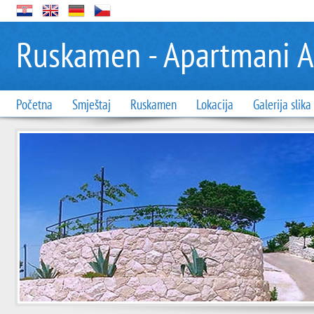
Ruskamen - Apartmani A
Početna
Smještaj
Ruskamen
Lokacija
Galerija slika