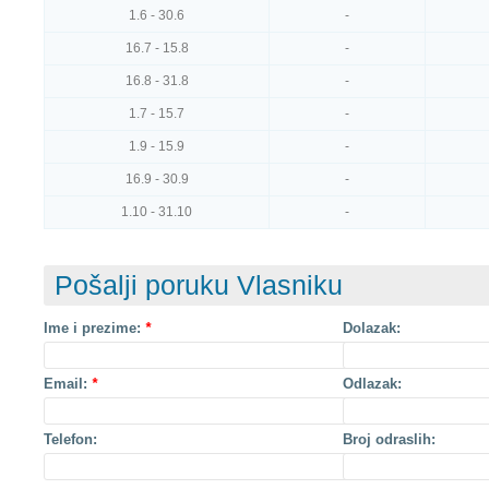
1.6 - 30.6
-
16.7 - 15.8
-
16.8 - 31.8
-
1.7 - 15.7
-
1.9 - 15.9
-
16.9 - 30.9
-
1.10 - 31.10
-
Pošalji poruku Vlasniku
Ime i prezime:
*
Dolazak:
Email:
*
Odlazak:
Telefon:
Broj odraslih: