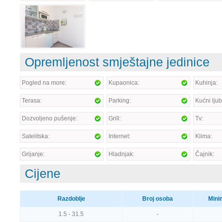
Opremljenost smještajne jedinice
Pogled na more:
Kupaonica:
Kuhinja:
Terasa:
Parking:
Kućni ljub
Dozvoljeno pušenje:
Grill:
Tv:
Satelitska:
Internet:
Klima:
Grijanje:
Hladnjak:
Čajnik:
Cijene
Razdoblje
Broj osoba
Mini
1.5 - 31.5
-